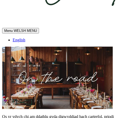
Menu
WELSH MENU
English
Os yr ydych chi am ddathlu gyda digwyddiad bach cartrefol, priodi