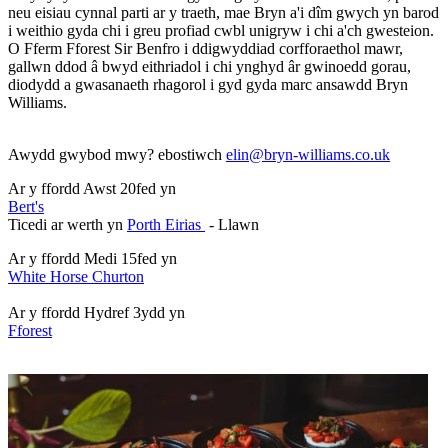
neu eisiau cynnal parti ar y traeth, mae Bryn a'i dîm gwych yn barod
i weithio gyda chi i greu profiad cwbl unigryw i chi a'ch gwesteion.
O Fferm Fforest Sir Benfro i ddigwyddiad corfforaethol mawr,
gallwn ddod â bwyd eithriadol i chi ynghyd âr gwinoedd gorau,
diodydd a gwasanaeth rhagorol i gyd gyda marc ansawdd Bryn
Williams.
Awydd gwybod mwy? ebostiwch
elin@bryn-williams.co.uk
Ar y ffordd Awst 20fed yn
Bert's
Ticedi ar werth yn
Porth Eirias
- Llawn
Ar y ffordd Medi 15fed yn
White Horse Churton
Ar y ffordd Hydref 3ydd yn
Fforest